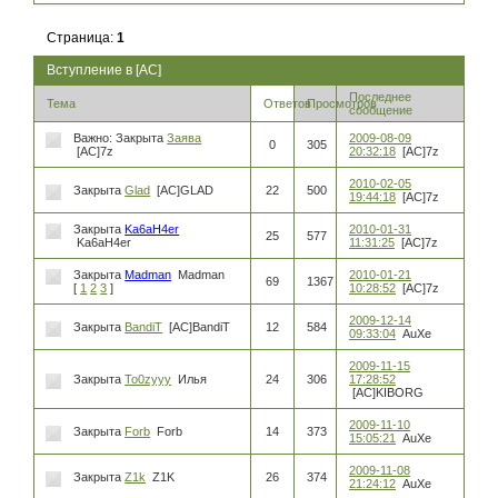
Страница:
1
Вступление в [AC]
Последнее
Тема
Ответов
Просмотров
сообщение
Важно:
Закрыта
Заява
2009-08-09
0
305
[AC]7z
20:32:18
[AC]7z
2010-02-05
Закрыта
Glad
[AC]GLAD
22
500
19:44:18
[AC]7z
Закрыта
Ka6aH4er
2010-01-31
25
577
Ka6aH4er
11:31:25
[AC]7z
Закрыта
Madman
Madman
2010-01-21
69
1367
[
1
2
3
]
10:28:52
[AC]7z
2009-12-14
Закрыта
BandiT
[AC]BandiT
12
584
09:33:04
AuXe
2009-11-15
Закрыта
To0zyyy
Илья
24
306
17:28:52
[AC]KIBORG
2009-11-10
Закрыта
Forb
Forb
14
373
15:05:21
AuXe
2009-11-08
Закрыта
Z1k
Z1K
26
374
21:24:12
AuXe