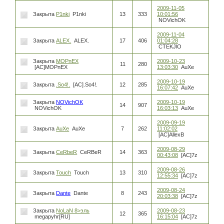
2009-11-05
Закрыта
P1nki
P1nki
13
333
10:01:56
NOVichOK
2009-11-04
Закрыта
ALEX.
ALEX.
17
406
01:04:28
CTEKJlO
Закрыта
MOPnEX
2009-10-23
11
280
[AC]MOPnEX
13:03:30
AuXe
2009-10-19
Закрыта
.So4!.
[AC].So4!.
12
285
16:07:42
AuXe
Закрыта
NOVichOK
2009-10-19
14
907
NOVichOK
16:03:13
AuXe
2009-09-19
Закрыта
AuXe
AuXe
7
262
11:02:02
[AC]AllexB
2009-08-29
Закрыта
CeRbeR
CeRBeR
14
363
00:43:08
[AC]7z
2009-08-26
Закрыта
Touch
Touch
13
310
12:55:34
[AC]7z
2009-08-24
Закрыта
Dante
Dante
8
243
20:03:38
[AC]7z
Закрыта
NoLaN 8>эль
2009-08-23
12
365
megapyhr[RU]
16:15:04
[AC]7z