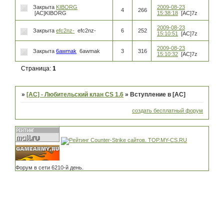
Закрыта
KIBORG
2009-08-23
4
266
[AC]KIBORG
15:38:18
[AC]7z
2009-08-23
Закрыта
efc2nz-
efc2nz-
6
252
15:10:51
[AC]7z
2009-08-23
Закрыта
6awmak
6awmak
3
316
15:10:32
[AC]7z
Страница:
1
»
[AC] - Любительский клан CS 1.6
»
Вступление в [AC]
создать бесплатный форум
Форум в сети 6210-й день.