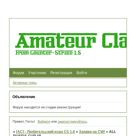
Форум
Участники
Регистрация
Войти
Активные темы
Объявление
Форум находится на стадии реконструкции!
Привет, Гость!
Войдите
или
зарегистрируйтесь
.
»
[AC] - Любительский клан CS 1.6
»
Заявки на CW!
»
ALL