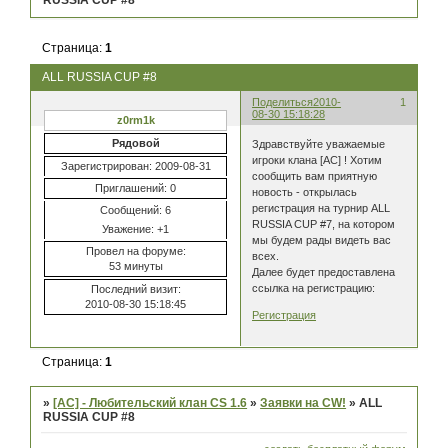
RUSSIA CUP #8
Страница:
1
ALL RUSSIA CUP #8
Поделиться
2010-
1
08-30 15:18:28
z0rm1k
Рядовой
Здравствуйте уважаемые
игроки клана [AC] ! Хотим
Зарегистрирован
: 2009-08-31
сообщить вам приятную
Приглашений:
0
новость - открылась
регистрация на турнир ALL
Сообщений:
6
RUSSIA CUP #7, на котором
Уважение:
+1
мы будем рады видеть вас
Провел на форуме:
всех.
53 минуты
Далее будет предоставлена
ссылка на регистрацию:
Последний визит:
2010-08-30 15:18:45
Регистрация
Страница:
1
»
[AC] - Любительский клан CS 1.6
»
Заявки на CW!
»
ALL
RUSSIA CUP #8