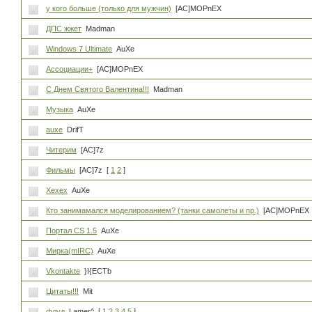
у кого больше (только для мужчин)
[AC]MOPnEX
ДПС жжет
Madman
Windows 7 Ultimate
AuXe
Ассоциации+
[AC]MOPnEX
С Днем Святого Валентина!!!
Madman
Музыка
AuXe
auxe
DrifT
Читерим
[AC]7z
Фильмы
[AC]7z
[
1
2
]
Хехех
AuXe
Кто занимамался моделированием? (танки самолеты и пр.)
[AC]MOPnEX
Портал CS 1.5
AuXe
Мирка(mIRC)
AuXe
Vkontakte
}I{ECTb
Цитаты!!!
Mit
флуд
Lamer^
[
1
2
3
4
5
]