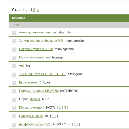
Страница:
1
2
»
Курилка
Тема
+как сделать машину
msnxbgmzbo
Услуги клининга Москва и МО
msnxbgmzbo
Секреты рулетки 2023г
msnxbgmzbo
My contemporary time
leonalg4
=)))
Mit
ЭТОТ ФОРУМ БЕССМЕРТЕН!!!!
Stalingrad
Было время=((
AuXe
Продам телефон SE W960i
[AC]KIBORG
Опрос:
Форум
AuXe
Юмор сцуконах:)
[AC]7z
[
1
2
3
]
Поездка в Омск
Mit
[
1
2
]
Ау, флудеры вы где?
[AC]MOPnEX
[
1
2
]