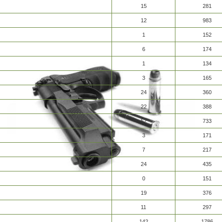
15
281
12
983
1
152
6
174
1
134
3
165
24
360
22
388
52
733
3
171
7
217
24
435
0
151
19
376
11
297
142
1786